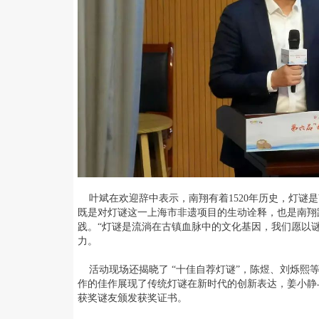
叶斌在欢迎辞中表示，南翔有着1520年历史，灯谜
既是对灯谜这一上海市非遗项目的生动诠释，也是南翔践
践。“灯谜是流淌在古镇血脉中的文化基因，我们愿以
力。
活动现场还揭晓了 “十佳自荐灯谜”，陈煜、刘烁熙等十位
作的佳作展现了传统灯谜在新时代的创新表达，姜小静
获奖谜友颁发获奖证书。