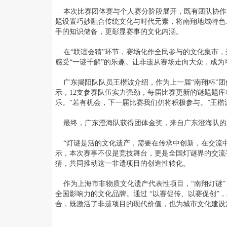
本次比赛团体赛与个人赛分阶段展开，既有团队协作
题设置巧妙融合传统文化与时代元素，将南翔地域特色
手的知识储备，更彰显赛事的文化内涵。
在“联谊会猜”环节，赛场化作全民参与的文化集市，
感受“一谜千解”的乐趣。让非遗从赛场走向大众，成
广东揭阳队队员王楷波介绍，作为上一届“南翔杯”团
示，12支参赛队伍实力强劲，每届比赛更新的谜题题
乐。“若有机会，下一届比赛我们仍将积极参与。”王楷
最终，广东澄海队获得团体金奖，来自广东澄海队的
“灯谜是活的文化遗产，需要在传承中创新，在交流中
示，本次赛事不仅是竞技舞台，更是全国灯谜界的交流
猜，共同推动这一非遗项目的创造性转化。
作为上海市非物质文化遗产代表性项目，“南翔灯谜”
全国影响力的文化品牌。通过 “以赛促传、以赛促创”
合，既激活了非遗项目的现代价值，也为城市文化建设