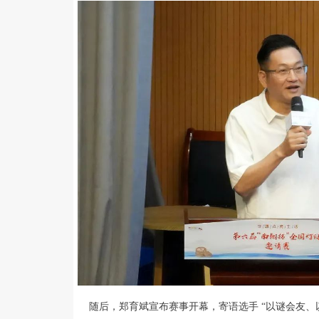
随后，郑育斌宣布赛事开幕，寄语选手 “以谜会友、